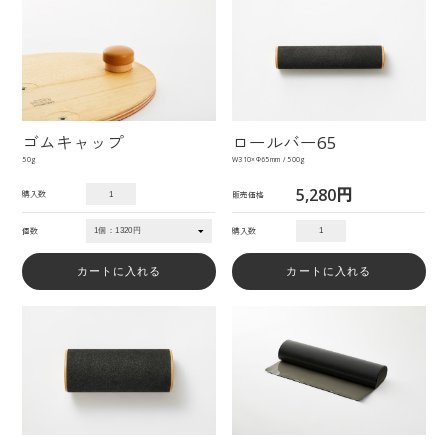
ゴムキャップ
ロールバー65
50g
W310×Φ65mm / 500g
5,280円
購入数
販売価格
個数
購入数