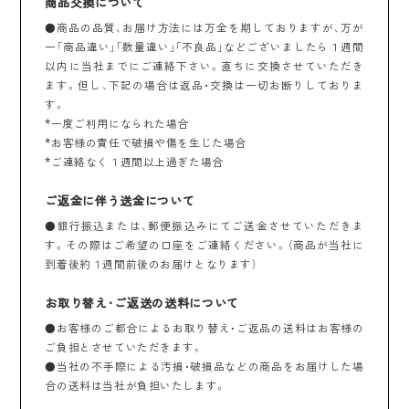
商品交換について
●商品の品質、お届け方法には万全を期しておりますが、万が
一「商品違い」「数量違い」「不良品」などございましたら１週間
以内に当社までにご連絡下さい。直ちに交換させていただき
ます。但し、下記の場合は返品・交換は一切お断りしておりま
す。
*一度ご利用になられた場合
*お客様の責任で破損や傷を生じた場合
*ご連絡なく１週間以上過ぎた場合
ご返金に伴う送金について
●銀行振込または、郵便振込みにてご送金させていただきま
す。その際はご希望の口座をご連絡ください。（商品が当社に
到着後約１週間前後のお届けとなります）
お取り替え･ご返送の送料について
●お客様のご都合によるお取り替え・ご返品の送料はお客様の
ご負担とさせていただきます。
●当社の不手際による汚損・破損品などの商品をお届けした場
合の送料は当社が負担いたします。