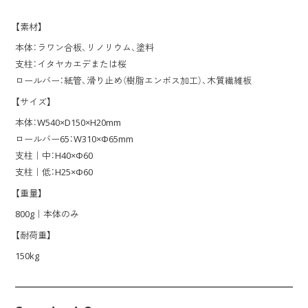
【素材】
本体：ラワン合板、リノリウム、塗料
支柱：イタヤカエデまたは桜
ロールバー：紙管、滑り止め（樹脂エンボス加工）、木質繊維板
【サイズ】
本体：W540×D150×H20mm
ロールバー65：W310×Φ65mm
支柱｜中：H40×Φ60
支柱｜低：H25×Φ60
【重量】
800g｜本体のみ
【耐荷重】
150kg