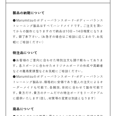
製品の納期について
●Marumitsuのボディー
バランスボード
・ボディーバランス
トレーニング製品はすべてハンドメイドです。ご注文を頂い
てからの製作になりますので納品は10日～14日程度になりま
す。御了承下さい。（お急ぎの場合はご相談に応じまので、お気
軽にご相談ください）
特注品について
●お客様のご意向に合わせた特別注文も請け賜わっておりま
す。各スポーツに合わせたオリジナルボードの作成や高齢者
などの難易度調整などお気軽にご相談ください。
●Marumitsuのボディー
バランスボード
・ボディーバランス
トレーニング製品は、価格的に安価であり個人の注文によるオ
ーダーメイドも可能で、各競技、目的に合わせて製作可能で
す。貴方だけ、貴方のチームだけの特注ボードをリーズナブル
に提供いたします（但し、材質等の変更は別途となります）
商品について